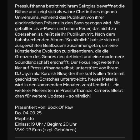
Presslufthanna betritt mit ihrem Sektglas bewaffnet die 
Bühne und zeigt sich als wahre Chefin ihres eigenen 
Universums, während das Publikum von ihrer 
eindringlichen Präsenz in den Bann gezogen wird. Mit 
geballter Live-Power und einem Feuer, das nicht zu 
übersehen ist, reißt sie ihr Publikum mit. Nach dem 
bahnbrechenden Album “So nämlich” hat sie sich mit 
ausgewählten Beatbauern zusammengetan, um eine 
künstlerische Evolution zu präsentieren, die die 
Grenzen des Genres neu definiert und eine modernere 
Soundlandschaft erschafft. Der Fokus liegt weiterhin 
klar auf Presslufthanna selbst, unterstützt von ihrem 
DJ Jiyan aka Kurdish Blow, der ihre kraftvollen Texte mit 
geschickten Scratches unterstreicht. Neues Material 
wird in den kommenden Monaten veröffentlicht – ein 
weiterer Meilenstein in Presslufthannas Karriere. Bleibt 
dran für weitere Updates – so nämlich! 

Präsentiert von: Book Of Raw

Do, 04.09.25

Mephisto

Einlass: 19 Uhr / Beginn: 20 Uhr

VVK: 23 Euro (zzgl. Gebühren)