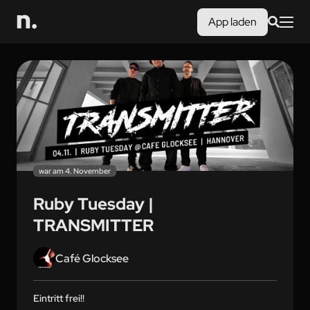
App laden
war am 4. November
Ruby Tuesday |
TRANSMITTER
Café Glocksee
Eintritt frei!!
