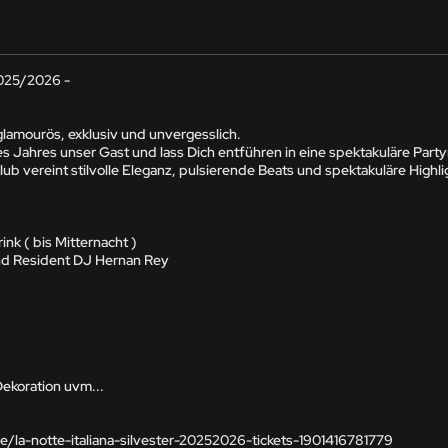
2025/2026 - 

amourös, exklusiv und unvergesslich.

s Jahres unser Gast und lass Dich entführen in eine spektakuläre Partyn
lub vereint stilvolle Eleganz, pulsierende Beats und spektakuläre Highlig
k ( bis Mitternacht )

nd Resident DJ Hernan Rey

koration uvm...

e/la-notte-italiana-silvester-20252026-tickets-1901416781779
