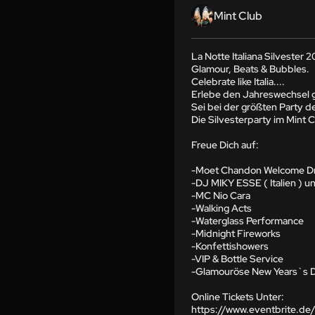
Mint Club
La Notte Italiana Silvester 
Glamour, Beats & Bubbles.

Celebrate like Italia....

Erlebe den Jahreswechsel gl
Sei bei der größten Party de
Die Silvesterparty im Mint C
Freue Dich auf:

-Moet Chandon Welcome Drin
-DJ MIKY ESSE ( Italien ) u
-MC Nio Cara

-Walking Acts

-Waterglass Performance

-Midnight Fireworks

-Konfettishowers

-VIP & Bottle Service

-Glamouröse New Years`s De
Online Tickets Unter:

https://www.eventbrite.de/