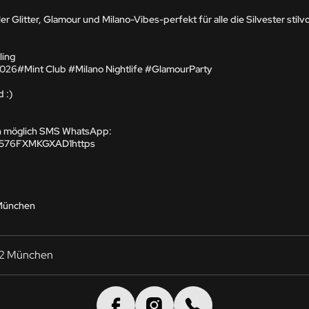
ler Glitter, Glamour und Milano-Vibes-perfekt für alle die Silvester stilv
ing

2026#Mint Club #Milano Nightlife #GlamourParty

 :)

n möglich SMS WhatsApp:

O576FXMKGXAD1https

München

02 München