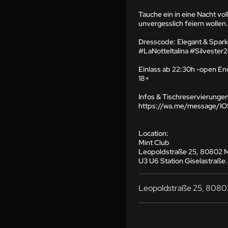
Tauche ein in eine Nacht vol
unvergesslich feiern wollen.

Dresscode: Elegant & Sparkl
#LaNotteItalina #Silvester
Einlass ab 22:30h -open End
18+

Infos & Tischreservierunge
https://wa.me/message/I
Location:

Mint Club

Leopoldstraße 25, 80802 
U3 U6 Station Giselastraße.
Leopoldstraße 25, 808