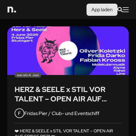
App laden
war am 4. Juni
HERZ & SEELE x STIL VOR
TALENT – OPEN AIR AUF
FRIDAS PIER!
F
Fridas Pier / Club- und Eventschiff
❤️ HERZ & SEELE x STIL VOR TALENT – OPEN AIR 