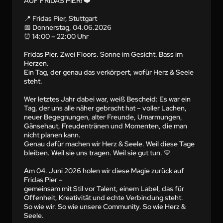
AUF FRIDAS PIER! ❤️

📍 Fridas Pier, Stuttgart

📅 Donnerstag, 04.06.2026

⏰ 14:00 – 22:00 Uhr

Fridas Pier. Zwei Floors. Sonne im Gesicht. Bass im 
Herzen.

Ein Tag, der genau das verkörpert, wofür Herz & Seele 
steht.

Wer letztes Jahr dabei war, weiß Bescheid: Es war ein 
Tag, der uns alle näher gebracht hat – voller Lachen, 
neuer Begegnungen, alter Freunde, Umarmungen, 
Gänsehaut, Freudentränen und Momenten, die man 
nicht planen kann.

Genau dafür machen wir Herz & Seele. Weil diese Tage 
bleiben. Weil sie uns tragen. Weil sie gut tun. 💛

Am 04. Juni 2026 holen wir diese Magie zurück auf 
Fridas Pier –

gemeinsam mit Stil vor Talent, einem Label, das für 
Offenheit, Kreativität und echte Verbindung steht.

So wie wir. So wie unsere Community. So wie Herz & 
Seele.
