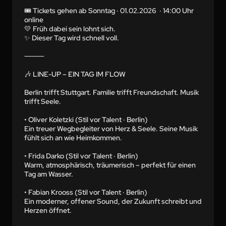
🎟️ Tickets gehen ab Sonntag · 01.02.2026  · 14:00 Uhr 
online

💛 Früh dabei sein lohnt sich.

✨ Dieser Tag wird schnell voll.

⸻

🎶 LINE-UP – EIN TAG IM FLOW

Berlin trifft Stuttgart. Familie trifft Freundschaft. Musik 
trifft Seele.

• Oliver Koletzki (Stil vor Talent · Berlin)

Ein treuer Wegbegleiter von Herz & Seele. Seine Musik 
fühlt sich an wie Heimkommen.

• Frida Darko (Stil vor Talent · Berlin)

Warm, atmosphärisch, träumerisch – perfekt für einen 
Tag am Wasser.

• Fabian Krooss (Stil vor Talent · Berlin)

Ein moderner, offener Sound, der Zukunft schreibt und 
Herzen öffnet.
