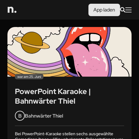
App laden
war am 25. Juni
PowerPoint Karaoke |
Bahnwärter Thiel
B
Bahnwärter Thiel
Bei PowerPoint-Karaoke stellen sechs ausgewählte 