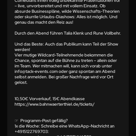
Comedians ihnen völlig unbekannte Präsentationen vor 
– live, unvorbereitet und mit vollem Einsatz. Ob 
absurde Businesspläne, wilde Wissenschafts-Theorien 
oder skurrile Urlaubs-Diashows: Alles ist möglich. Und 
genau das macht den Reiz aus!

Durch den Abend führen Talia Klenk und Rune Vollbehr.

Und das Beste: Auch das Publikum kann Teil der Show 
werden!

Vier mutige Wildcard-Teilnehmende bekommen die 
Chance, spontan auf die Bühne zu treten – allein oder 
im Team. Wer mitmachen will, kann sich vorab unter 
info@tack-events.com oder ganz spontan am Abend 
selbst anmelden. Bei großer Nachfrage wird vor Ort 
gelost.

10,50€ Vorverkauf, 15€ Abendkasse

https://www.bahnwaerterthiel.de/tickets/

☞  Programm-Post gefällig?

1x die Woche: Schreibe eine WhatsApp-Nachricht an 
+4915122769703: 