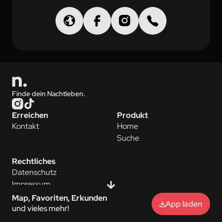
Finde dein Nachtleben.
Erreichen
Produkt
Kontakt
Home
Suche
Rechtliches
Datenschutz
Impressum
Map, Favoriten, Erkunden
App laden
© 2026 nightlyfe UG
und vieles mehr!