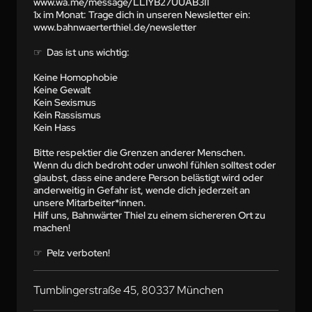
www.wa.me/message/LLIYB27UUAB3I1

1x im Monat: Trage dich in unseren Newsletter ein: 
www.bahnwaerterthiel.de/newsletter

☞  Das ist uns wichtig:

Keine Homophobie

Keine Gewalt

Kein Sexismus

Kein Rassismus

Kein Hass

Bitte respektier die Grenzen anderer Menschen.

Wenn du dich bedroht oder unwohl fühlen solltest oder 
glaubst, dass eine andere Person belästigt wird oder 
anderweitig in Gefahr ist, wende dich jederzeit an 
unsere Mitarbeiter*innen.

Hilf uns, Bahnwärter Thiel zu einem sichereren Ort zu 
machen!

☞  Pelz verboten!
Tumblingerstraße 45, 80337 München