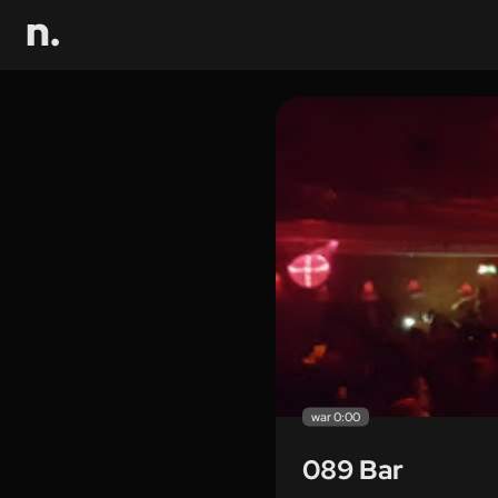
war 0:00
089 Bar