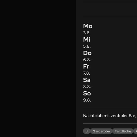
Mo
3.8.
Mi
5.8.
Do
6.8.
Fr
7.8.
Sa
8.8.
So
9.8.
Nachtclub mit zentraler Ba

Garderobe
Tanzfläche