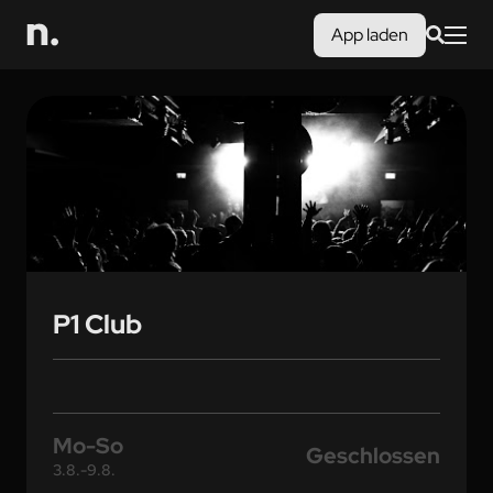
App laden
P1 Club
Mo-So
Geschlossen
3.8.-9.8.