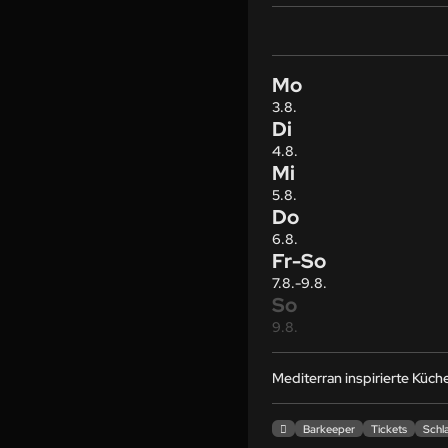
Mo
3.8.
Di
4.8.
Mi
5.8.
Do
6.8.
Fr-So
7.8.-9.8.
So
9.8.
Mediterran inspirierte Küch

Barkeeper
Tickets
Schl